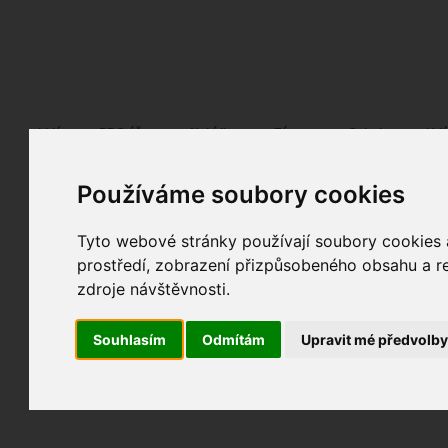
Fotopátračka.cz
Lidé
PRO účet
Nabídky
Fórum
Galerie
Udá
Používáme soubory cookies
Tyto webové stránky používají soubory cookies a
prostředí, zobrazení přizpůsobeného obsahu a re
zdroje návštěvnosti.
Souhlasím
Odmítám
Upravit mé předvolb