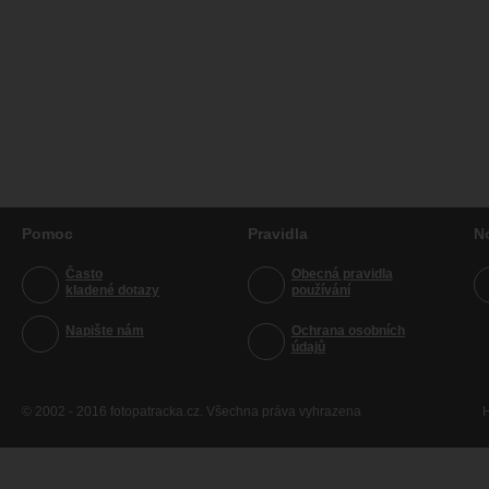
Pomoc
Pravidla
N
Často
Obecná pravidla
kladené dotazy
používání
Napište nám
Ochrana osobních
údajů
© 2002 - 2016 fotopatracka.cz. Všechna práva vyhrazena
H