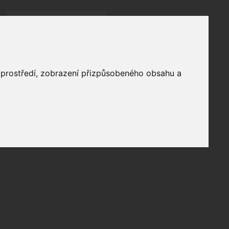
Přihlásit
přihlásit trvale
přihlášení
Zapomenuté heslo?
profil
o prostředí, zobrazení přizpůsobeného obsahu a