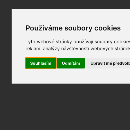
Používáme soubory cookies
Fotopátračka.cz
Lidé
PRO účet
Nabídky
Tyto webové stránky používají soubory cookies 
reklam, analýzy návštěvnosti webových stránek 
Souhlasím
Odmítám
Upravit mé předvol