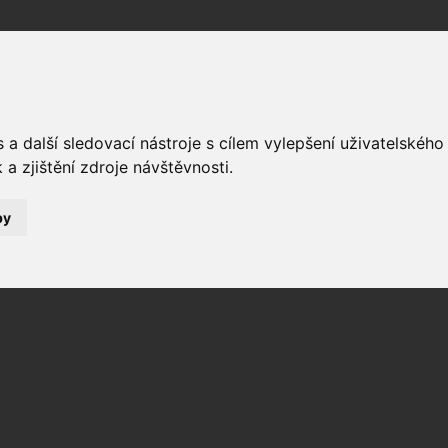
Fórum
Galerie
Události
Blogy
a další sledovací nástroje s cílem vylepšení uživatelskéh
a zjištění zdroje návštěvnosti.
by