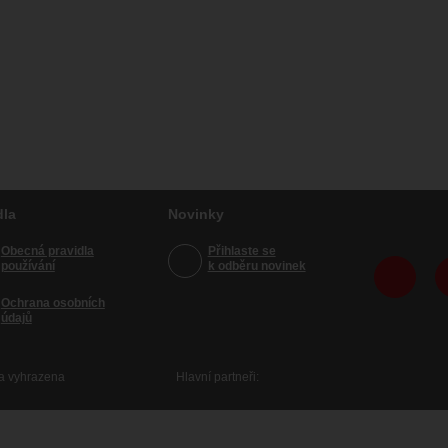
dla
Novinky
Obecná pravidla
Přihlaste se
používání
k odběru novinek
Ochrana osobních
údajů
va vyhrazena
Hlavní partneři: