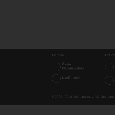
Pomoc
Pravi
Často
kladené dotazy
Napište nám
© 2002 - 2016 fotopatracka.cz. Všechna prá