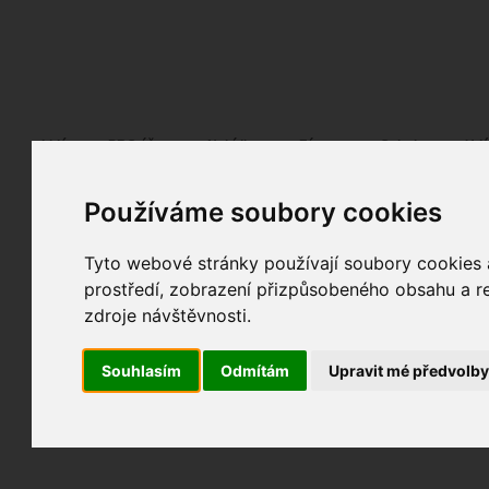
Fotopátračka.cz
Lidé
PRO účet
Nabídky
Fórum
Galerie
Udá
Používáme soubory cookies
Nejdříve se, prosím, přihlašte.
Pokud ještě nejste registrován/a, můžete tak uč
Tyto webové stránky používají soubory cookies a
prostředí, zobrazení přizpůsobeného obsahu a re
zdroje návštěvnosti.
Souhlasím
Odmítám
Upravit mé předvolb