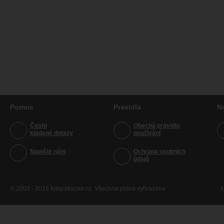
Pomoc
Pravidla
N
Často
Obecná pravidla
kladené dotazy
používání
Napište nám
Ochrana osobních
údajů
© 2002 - 2016 fotopatracka.cz. Všechna práva vyhrazena
H