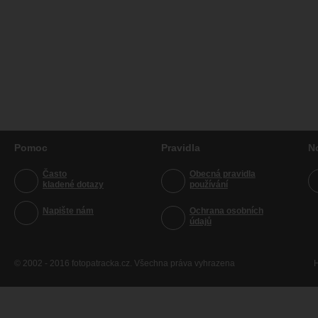
Pomoc
Pravidla
N
Často
Obecná pravidla
kladené dotazy
používání
Napište nám
Ochrana osobních
údajů
© 2002 - 2016 fotopatracka.cz. Všechna práva vyhrazena
H