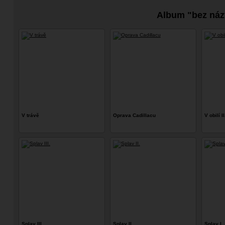
Album "bez náz
V trávě
Oprava Cadillacu
V obilí II
Splav III.
Splav II.
Splav I.