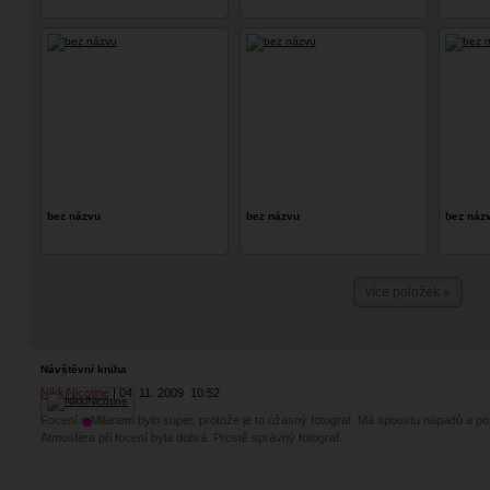
bez názvu
bez názvu
bez náz
více položek »
Návštěvní kniha
NikkiNicotine
04. 11. 2009
10:52
Focení s Milanem bylo super, protože je to úžasný fotograf. Má spoustu nápadů a pó
Atmosféra při focení byla dobrá. Prostě správný fotograf.