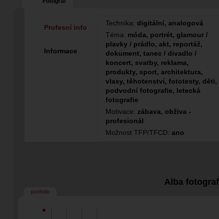
Fotograf
Technika:
digitální, analogová
Profesní info
Téma:
móda, portrét, glamour /
plavky / prádlo, akt, reportáž,
Informace
dokument, tanec / divadlo /
koncert, svatby, reklama,
produkty, sport, architektura,
vlasy, těhotenství, fototesty, děti,
podvodní fotografie, letecká
fotografie
Motivace:
zábava, obživa -
profesionál
Možnost TFP/TFCD:
ano
Alba fotogra
portfolio