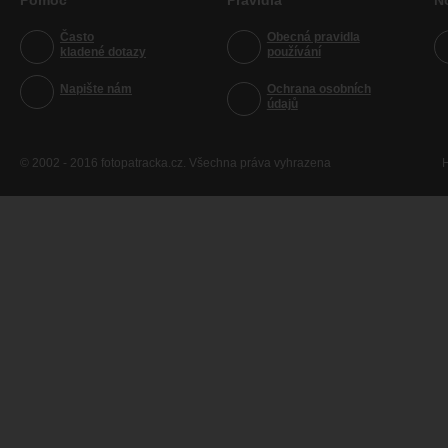
Pomoc
Pravidla
N
Často
Obecná pravidla
kladené dotazy
používání
Napište nám
Ochrana osobních
údajů
© 2002 - 2016 fotopatracka.cz. Všechna práva vyhrazena
H