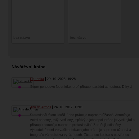
bez názvu
bez názvu
Návštěvní kniha
Fit Lenka
29. 10. 2023
19:28
Super pohodové foceníčko, profi přístup, parádní atmosféra. Díky :)
Ana de Armas
24. 10. 2017
13:01
Profesionál tělem i duší. Jeho práce je naprosto úžasná. Antonín je
velmi ochotný, milý, vstřícný, trpělivý a jeho spolupráce je vynikající a
přístup k focení je naprosto profesionální. Zaručují jedinečný
výsledek focení ve vašich fotkách jeho práce je naprosto úžasná a
fotografie vám dislova vyrází dech. Zůstanete koukat s otevřenou