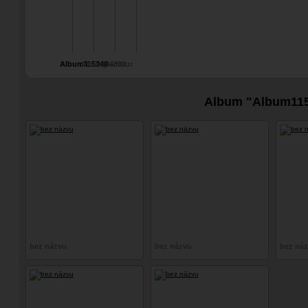
Album115240
Album64892
glamour
Album "Album11
bez názvu
bez názvu
bez ná