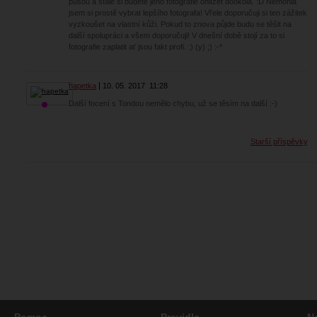
pusou a stále si budete jeho fotografie ohlížet dookola. :D Nemohla
jsem si prostě vybrat lepšího fotografa! Vřele doporučuji si ten zážitek
vyzkoušet na vlastní kůži. Pokud to znova půjde budu se těšit na
další spolupráci a všem doporučuji! V dnešní době stojí za to si
fotografie zaplatit ať jsou fakt profi. :) (y) ;) :-*
hapetka
10. 05. 2017
11:28
Další focení s Tondou nemělo chybu, už se těsím na další :-)
Starší příspěvky