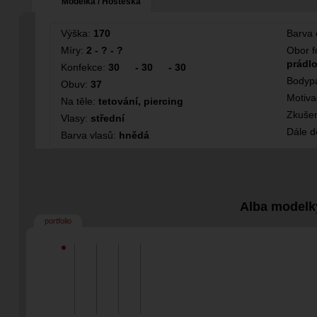
Modelka / Hosteska
Výška:
170
Barva 
Míry:
2 - ? - ?
Obor f
prádlo
Konfekce:
30
-
30
-
30
Bodypa
Obuv:
37
Motiv
Na těle:
tetování,
piercing
Zkušen
Vlasy:
střední
Dále 
Barva vlasů:
hnědá
Alba modelk
portfolio