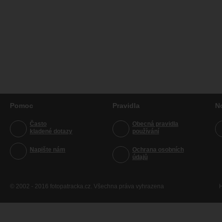
Pomoc
Pravidla
N
Často
Obecná pravidla
kladené dotazy
používání
Napište nám
Ochrana osobních
údajů
© 2002 - 2016 fotopatracka.cz. Všechna práva vyhrazena
H