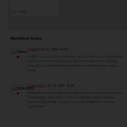
ZLY_3423
Návštěvní kniha
TRMAN
09. 12. 2024
15:25
Podělím se o zcela jinou zkušenost, velmi pozitivní první dojem velmi
rychle vystřídal nečekaný zvrat, kdy prostě a jednoduše přestala
komunikovat. Takže bacha na přetvářku a reálnou povahu u této
osoby.
Daniel Debre
21. 11. 2024
10:29
Spolupráca so Sárou bola od začiatku až do konca bezproblémová a
profesionálna. Naše prvé a určite nie posledné fotenie prebehlo
presne podľa dohody. Ďakujem za skvelú spoluprácu a určite ju
odporúčam!