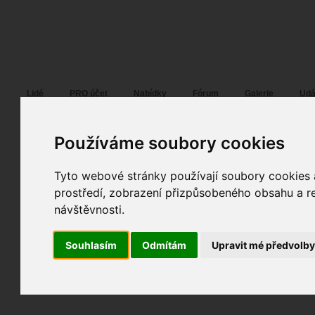
Fotopátračka.cz
Lidé
PRO účet
Nabídky
Fórum
Galerie
Udá
Používáme soubory cookies
Tyto webové stránky používají soubory cookies a
Špeldin
04. 11. 2018
10:17
glamour
prostředí, zobrazení přizpůsobeného obsahu a re
Jana
návštěvnosti.
fotografováno
fotky autora
Souhlasím
Odmítám
Upravit mé předvolb
TOPnout fotografii