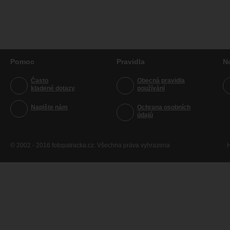
Pomoc
Pravidla
N
Často
Obecná pravidla
kladené dotazy
používání
Napište nám
Ochrana osobních
údajů
© 2002 - 2016 fotopatracka.cz. Všechna práva vyhrazena
H