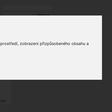
Přihlásit
přihlásit trvale
přihlášení
Zapomenuté heslo?
galerie
o prostředí, zobrazení přizpůsobeného obsahu a
15
odů
grafii