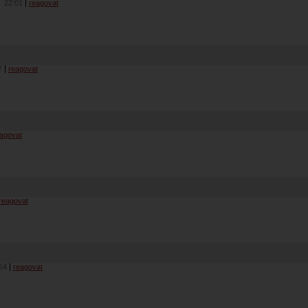
4
22:01
reagovat
7
reagovat
agovat
reagovat
54
reagovat