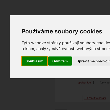
Fotopátračka.cz
Používáme soubory cookies
Lidé
PRO účet
Nabídky
Tyto webové stránky používají soubory cookies 
reklam, analýzy návštěvnosti webových stránek 
Souhlasím
Odmítám
Upravit mé předvol
JADO
26. 10. 2023
21:01
exp
bez názvu
spolupráce
fotky au
TOPnout fotografii