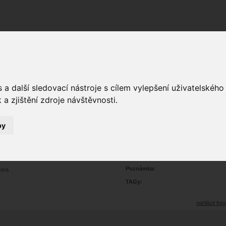
Fórum
Galerie
Události
Blogy
a další sledovací nástroje s cílem vylepšení uživatelskéh
a zjištění zdroje návštěvnosti.
by
eriment
7
1523
Prohlédnutí:
8
Hodnoceno:
oblíbena
b
Poznámka:
tora
TAGy:
nahlásit foto