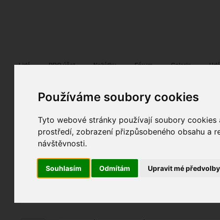
Fotopátračka.cz
Lidé
PRO účet
Nabídky
Fórum
Galerie
Udá
Používáme soubory cookies
Tyto webové stránky používají soubory cookies a
eternity
08. 11. 2022
09:14
portrét
prostředí, zobrazení přizpůsobeného obsahu a re
bez názvu
návštěvnosti.
fotky autora
Souhlasím
Odmítám
Upravit mé předvolb
TOPnout fotografii