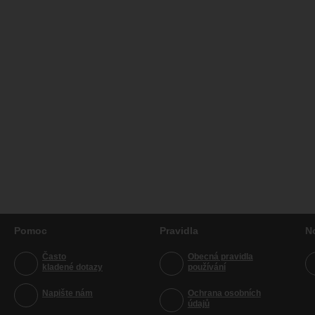
Pomoc
Pravidla
N
Často
Obecná pravidla
kladené dotazy
používání
Napište nám
Ochrana osobních
údajů