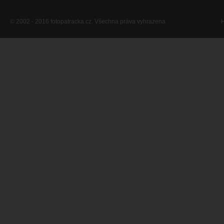
© 2002 - 2016 fotopatracka.cz. Všechna práva vyhrazena
H