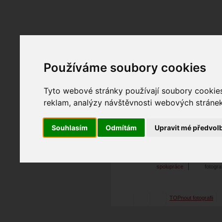
Fotopátračka.cz
Používáme soubory cookies
Lidé
PRO účet
Nabídky
Tyto webové stránky používají soubory cookies 
reklam, analýzy návštěvnosti webových stránek 
Souhlasím
Odmítám
Upravit mé předvol
MrMarian
06. 06. 2018
14:18
bez názvu
spolupráce
fotogr
TOPnout fotografii