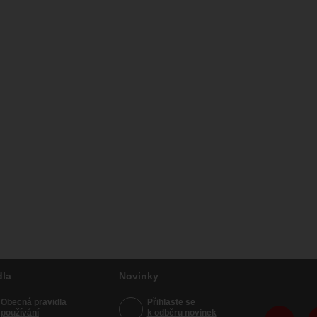
dla
Novinky
Obecná pravidla
Přihlaste se
používání
k odběru novinek