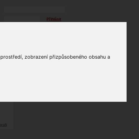
Přihlásit
přihlásit trvale
přihlášení
Zapomenuté heslo?
galerie
o prostředí, zobrazení přizpůsobeného obsahu a
6
odů
grafii