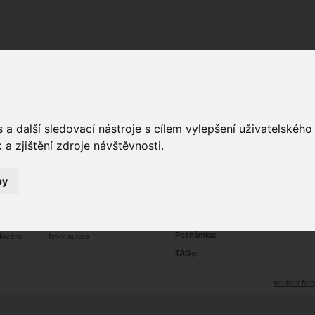
Fórum
Galerie
Události
Blogy
a další sledovací nástroje s cílem vylepšení uživatelskéh
a zjištění zdroje návštěvnosti.
by
portrét glamour
3
3473
Prohlédnutí:
3
Hodnoceno:
oblíbena
b
Poznámka:
afováno
fotky autora
TAGy:
nahlásit foto