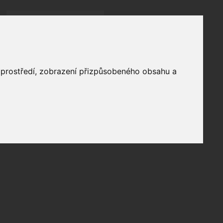
Přihlásit
přihlásit trvale
přihlášení
Zapomenuté heslo?
články
o prostředí, zobrazení přizpůsobeného obsahu a