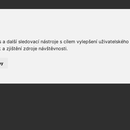
Fórum
Galerie
Události
Blogy
a další sledovací nástroje s cílem vylepšení uživatelskéh
a zjištění zdroje návštěvnosti.
by