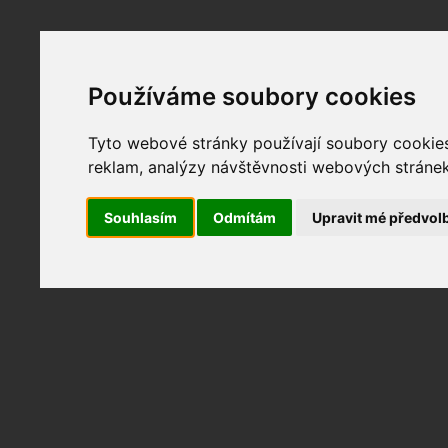
Používáme soubory cookies
Fotopátračka.cz
Lidé
PRO účet
Nabídky
Tyto webové stránky používají soubory cookies 
reklam, analýzy návštěvnosti webových stránek 
Souhlasím
Odmítám
Upravit mé předvol