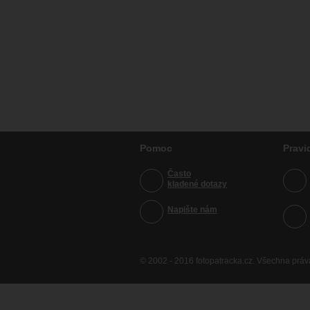
Pomoc
Pravi
Často
kladené dotazy
Napište nám
© 2002 - 2016 fotopatracka.cz. Všechna prá