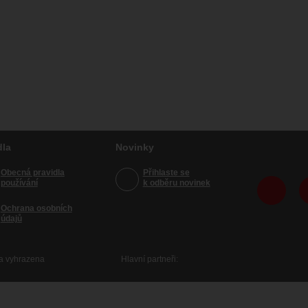
dla
Novinky
Obecná pravidla
Přihlaste se
používání
k odběru novinek
Ochrana osobních
údajů
va vyhrazena
Hlavní partneři: